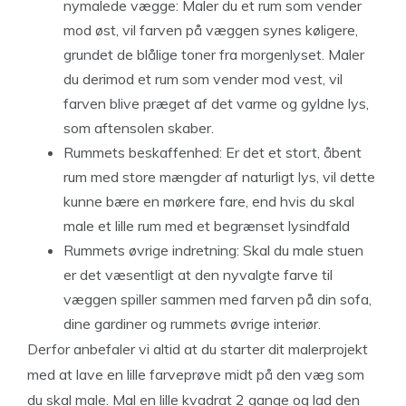
nymalede vægge: Maler du et rum som vender
mod øst, vil farven på væggen synes køligere,
grundet de blålige toner fra morgenlyset. Maler
du derimod et rum som vender mod vest, vil
farven blive præget af det varme og gyldne lys,
som aftensolen skaber.
Rummets beskaffenhed: Er det et stort, åbent
rum med store mængder af naturligt lys, vil dette
kunne bære en mørkere fare, end hvis du skal
male et lille rum med et begrænset lysindfald
Rummets øvrige indretning: Skal du male stuen
er det væsentligt at den nyvalgte farve til
væggen spiller sammen med farven på din sofa,
dine gardiner og rummets øvrige interiør.
Derfor anbefaler vi altid at du starter dit malerprojekt
med at lave en lille farveprøve midt på den væg som
du skal male. Mal en lille kvadrat 2 gange og lad den