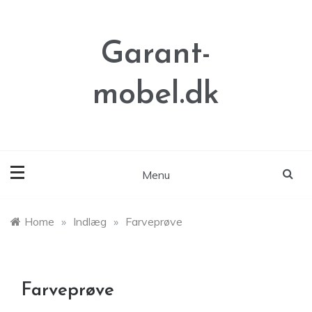
Skip
to
content
Garant-
mobel.dk
Menu
Home
»
Indlæg
»
Farveprøve
Farveprøve